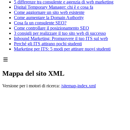
5 differenze tra consulente e agenzia di web marketing
Digital Temporary Manager: chi è e cosa fa
Come aggiornare un sito web esistente
Come aumentare la Domain Authority
Cosa fa un consulente SEO?
Come controllare il posizionamento SEO
3 consigli per realizzare il tuo sito web di successo
Inbound Marketing: Promuovere il tuo ITS sul web
Perché gli ITS attirano pochi studenti
Marketing per ITS: 5 modi per attirare nuovi studenti
Mappa del sito XML
Versione per i motori di ricerca:
/sitemap-index.xml
S
t
e
f
an
o