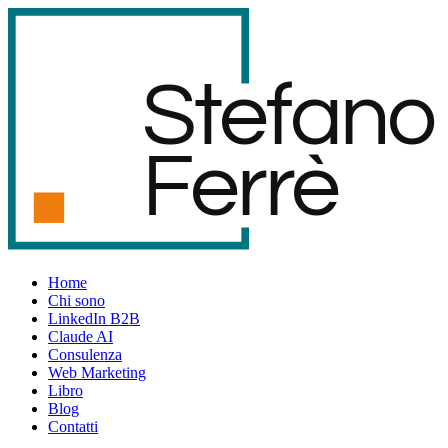
S
t
e
f
an
o
F
er
r
è
Home
Chi sono
LinkedIn B2B
Claude AI
Consulenza
Web Marketing
Libro
Blog
Contatti