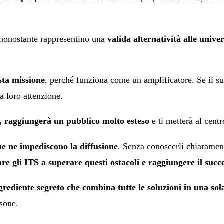
 nonostante rappresentino una
valida alternatività alle univer
sta missione
, perché funziona come un amplificatore. Se il su
a loro attenzione.
re, raggiungerà un pubblico molto
esteso
e ti metterà al centro
che ne impediscono la diffusione
. Senza conoscerli chiarament
are gli ITS a superare questi ostacoli e raggiungere il succ
ngrediente segreto che combina tutte le soluzioni in una sol
sone.