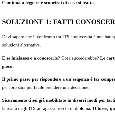
Continua a leggere e scoprirai di cosa si tratta
.
SOLUZIONE 1: FATTI CONOSCE
Devi sapere che il confronto tra ITS e università è una batta
soluzioni alternative.
E se iniziassero a conoscerle?
Cosa succederebbe?
Le cart
gioco!
Il primo passo per rispondere a un’esigenza è far compre
per loro sarà più facile prendere una decisione.
Sicuramente ti sei già mobilitato in diversi modi per fart
la realtà degli ITS ai ragazzi freschi di diploma.
O forse, qu