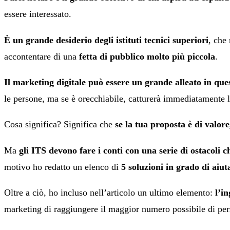
essere interessato.
È un grande desiderio degli istituti tecnici superiori
, che
accontentare di una
fetta di pubblico molto più piccola
.
Il marketing digitale può essere un grande alleato in que
le persone, ma se è orecchiabile, catturerà immediatamente l
Cosa significa? Significa che
se la tua proposta è di valo
Ma
gli ITS devono fare i conti con una serie di ostacoli 
motivo ho redatto un elenco di
5 soluzioni in grado di aiut
Oltre a ciò, ho incluso nell’articolo un ultimo elemento:
l’i
marketing di raggiungere il maggior numero possibile di per