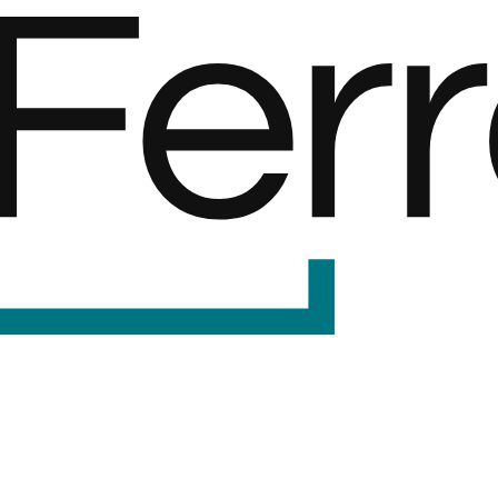
F
er
r