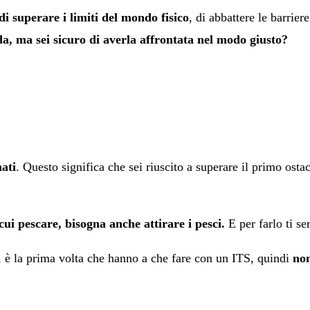
i superare i limiti del mondo fisico
, di abbattere le barrier
da, ma sei sicuro di averla affrontata nel modo giusto?
ati
. Questo significa che sei riuscito a superare il primo osta
cui pescare, bisogna anche attirare i pesci.
E per farlo ti se
 è la prima volta che hanno a che fare con un ITS, quindi
non