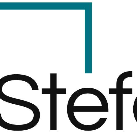
S
t
e
f