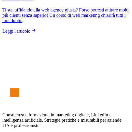
Ti stai affidando alla web agency giusta? Forse potresti attirare molti
più clienti senza saperlo! Un corso di web marketing chiarirà tutti i
tuoi dubbi.
Leggi l'articolo
S
t
e
f
an
o
F
er
r
è
Consulenza e formazione in marketing digitale, LinkedIn e
intelligenza artificiale. Strategie pratiche e misurabili per aziende,
ITS e professionisti.