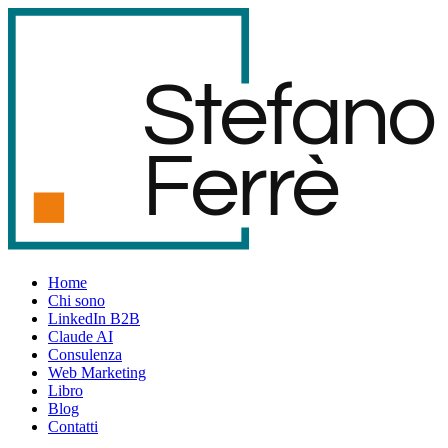
S
t
e
f
an
o
F
er
r
è
Home
Chi sono
LinkedIn B2B
Claude AI
Consulenza
Web Marketing
Libro
Blog
Contatti