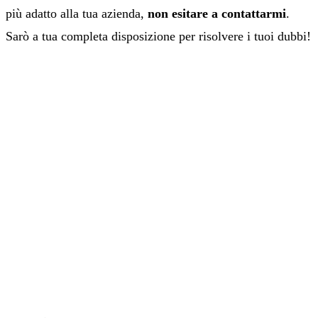
più adatto alla tua azienda,
non esitare a contattarmi
.
Sarò a tua completa disposizione per risolvere i tuoi dubbi!
HAI QUALCHE DUBBIO?
CONSULENZA
GRATUITA
Parliamo del tuo progetto di marketing,
LinkedIn o AI: capiamo insieme da dove
partire.
PRENOTA ORA