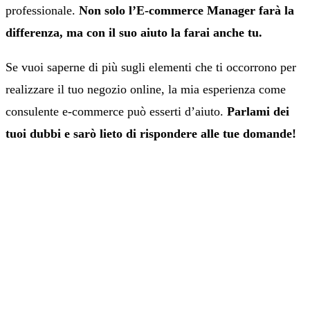
professionale.
Non solo l’E-commerce Manager farà la
differenza, ma con il suo aiuto la farai anche tu.
Se vuoi saperne di più sugli elementi che ti occorrono per
realizzare il tuo negozio online, la mia esperienza come
consulente e-commerce può esserti d’aiuto.
Parlami dei
tuoi dubbi e sarò lieto di rispondere alle tue domande!
HAI QUALCHE DUBBIO?
CONSULENZA E-
COMMERCE GRATUITA
Vediamo come far crescere vendite e
marginalità del tuo negozio online, dal traffico
alla conversione.