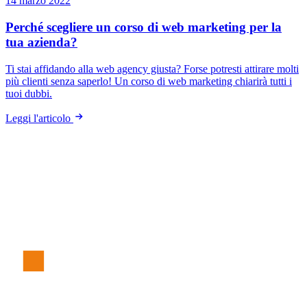
14 marzo 2022
Perché scegliere un corso di web marketing per la
tua azienda?
Ti stai affidando alla web agency giusta? Forse potresti attirare molti
più clienti senza saperlo! Un corso di web marketing chiarirà tutti i
tuoi dubbi.
Leggi l'articolo
S
t
e
f
an
o
F
er
r
è