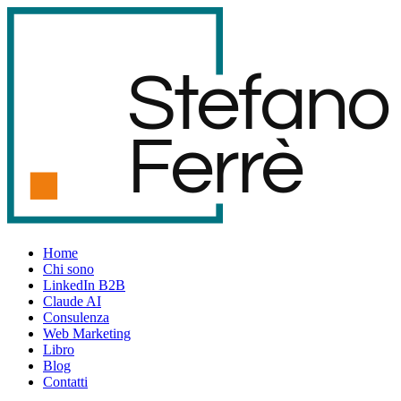
S
t
e
f
an
o
F
er
r
è
Home
Chi sono
LinkedIn B2B
Claude AI
Consulenza
Web Marketing
Libro
Blog
Contatti