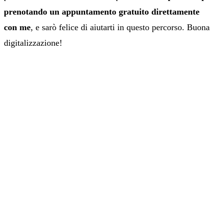
prenotando un appuntamento gratuito direttamente
con me
, e sarò felice di aiutarti in questo percorso. Buona
digitalizzazione!
HAI QUALCHE DUBBIO?
CONSULENZA DI
INBOUND MARKETING
GRATUITA
Costruiamo insieme un sistema che attrae e
converte i clienti giusti, senza sprechi.
PRENOTA ORA