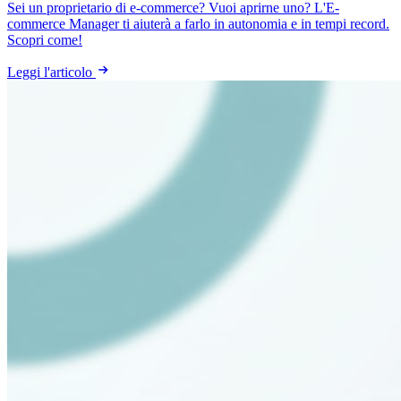
Sei un proprietario di e-commerce? Vuoi aprirne uno? L'E-
commerce Manager ti aiuterà a farlo in autonomia e in tempi record.
Scopri come!
Leggi l'articolo