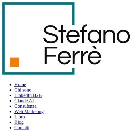
S
t
e
f
an
o
F
er
r
è
Home
Chi sono
LinkedIn B2B
Claude AI
Consulenza
Web Marketing
Libro
Blog
Contatti