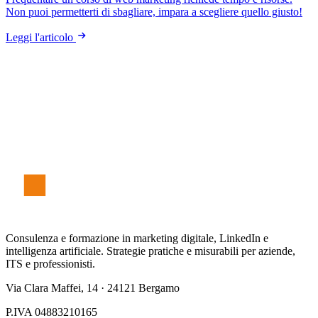
Non puoi permetterti di sbagliare, impara a scegliere quello giusto!
Leggi l'articolo
S
t
e
f
an
o
F
er
r
è
Consulenza e formazione in marketing digitale, LinkedIn e
intelligenza artificiale. Strategie pratiche e misurabili per aziende,
ITS e professionisti.
Via Clara Maffei, 14 · 24121 Bergamo
P.IVA 04883210165