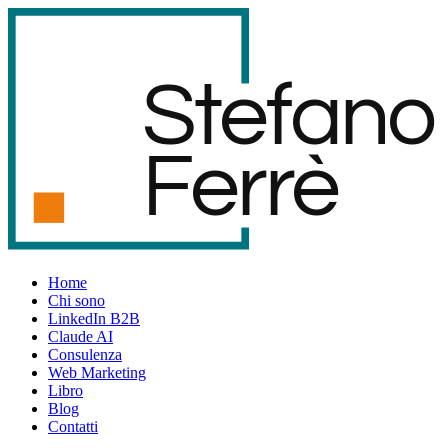
S
t
e
f
an
o
F
er
r
è
Home
Chi sono
LinkedIn B2B
Claude AI
Consulenza
Web Marketing
Libro
Blog
Contatti