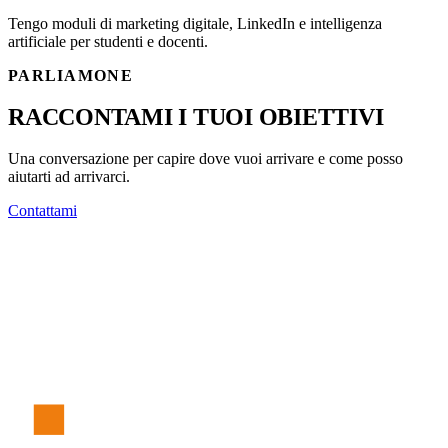
Tengo moduli di marketing digitale, LinkedIn e intelligenza
artificiale per studenti e docenti.
PARLIAMONE
RACCONTAMI I TUOI OBIETTIVI
Una conversazione per capire dove vuoi arrivare e come posso
aiutarti ad arrivarci.
Contattami
S
t
e
f
an
o
F
er
r
è