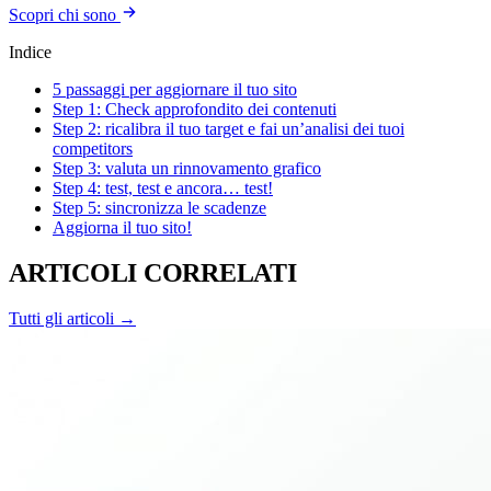
Scopri chi sono
Indice
5 passaggi per aggiornare il tuo sito
Step 1: Check approfondito dei contenuti
Step 2: ricalibra il tuo target e fai un’analisi dei tuoi
competitors
Step 3: valuta un rinnovamento grafico
Step 4: test, test e ancora… test!
Step 5: sincronizza le scadenze
Aggiorna il tuo sito!
ARTICOLI CORRELATI
Tutti gli articoli →