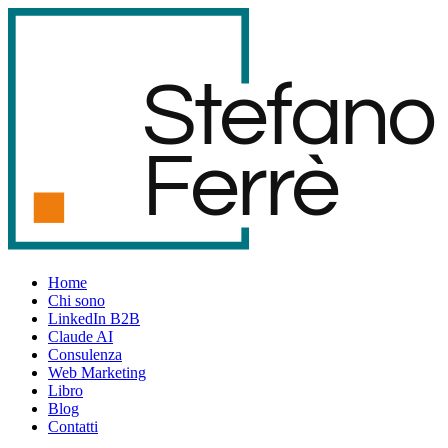
S
t
e
f
an
o
F
er
r
è
Home
Chi sono
LinkedIn B2B
Claude AI
Consulenza
Web Marketing
Libro
Blog
Contatti