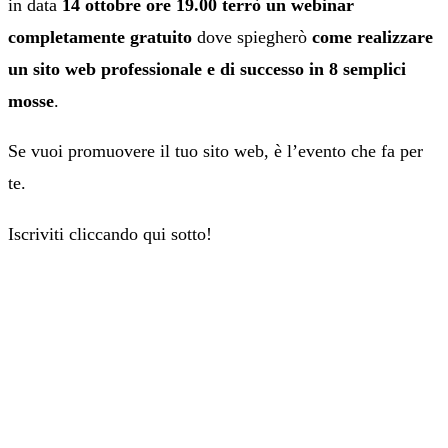
in data
14 ottobre ore 19.00 terrò un webinar
completamente gratuito
dove spiegherò
come realizzare
un sito web professionale e di successo in 8 semplici
mosse
.
Se vuoi promuovere il tuo sito web, è l’evento che fa per
te.
Iscriviti cliccando qui sotto!
HAI QUALCHE DUBBIO?
CONSULENZA
GRATUITA
Parliamo del tuo progetto di marketing,