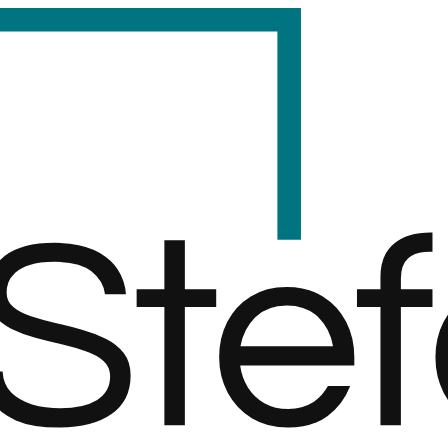
S
t
e
f