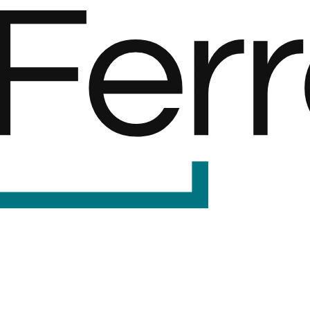
F
er
r